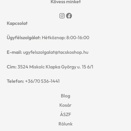
Kövess minket
u
választhatók
e
ki
Instagram
Facebook
Kapcsolat
n
Ügyfélszolgálat:
Hétköznap: 8:00-16:00
u
E-mail:
ugyfelszolgalat@tacskoshop.hu
Cím:
3524 Miskolc Klapka György u. 15 6/1
Telefon:
+36/70 536-1441
Blog
Kosár
ÁSZF
Rólunk