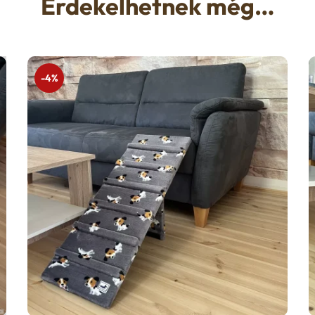
Érdekelhetnek még…
-4%