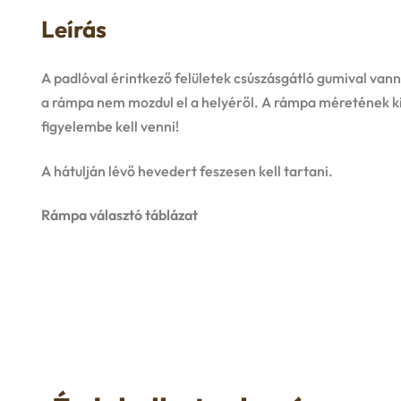
Leírás
A padlóval érintkező felületek csúszásgátló gumival van
a rámpa nem mozdul el a helyéről. A rámpa méretének k
figyelembe kell venni!
A hátulján lévő hevedert feszesen kell tartani.
Rámpa választó táblázat