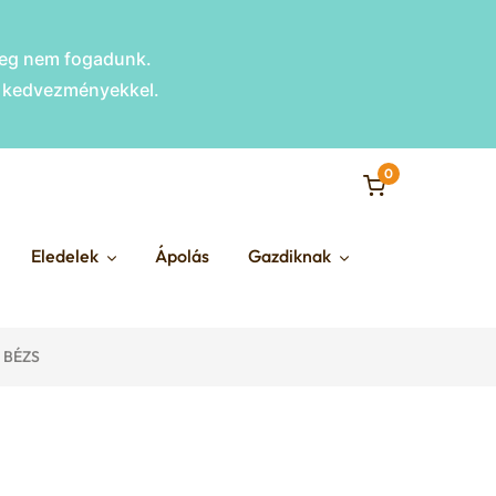
nleg nem fogadunk.
s kedvezményekkel.
0
Eledelek
Ápolás
Gazdiknak
 BÉZS