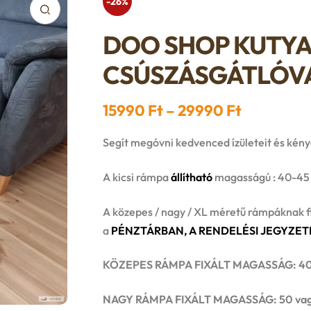
-26%
DOO SHOP KUTY
CSÚSZÁSGÁTLÓVA
Ártartom
15990
Ft
–
29990
Ft
15990 Ft
Segít megóvni kedvenced ízületeit és kénye
-
A kicsi rámpa
állítható
magasságú : 40-45
29990 Ft
A közepes / nagy / XL méretű rámpáknak f
a
PÉNZTÁRBAN, A RENDELÉSI JEGYZET
KÖZEPES RÁMPA FIXÁLT MAGASSÁG: 40 
NAGY RÁMPA FIXÁLT MAGASSÁG: 50 vag