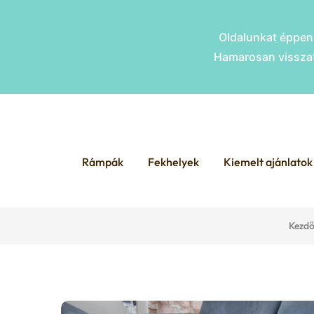
Oldalunkat éppen 
Hamarosan visszat
Skip
Skip
to
to
Rámpák
Fekhelyek
Kiemelt ajánlatok
navigation
content
Kezdő