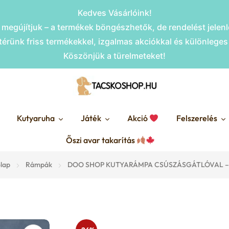
Kedves Vásárlóink!
megújítjuk – a termékek böngészhetők, de rendelést jele
érünk friss termékekkel, izgalmas akciókkal és különlege
Köszönjük a türelmeteket!
Kutyaruha
Játék
Akció
Felszerelés
Őszi avar takarítás
lap
Rámpák
DOO SHOP KUTYARÁMPA CSÚSZÁSGÁTLÓVAL –