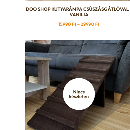
DOO SHOP KUTYARÁMPA CSÚSZÁSGÁTLÓVAL 
Ennek
VANÍLIA
a
Ártartomány:
15990
Ft
–
29990
Ft
terméknek
15990 Ft
több
-
variációja
29990 Ft
van.
A
változatok
a
termékoldalon
választhatók
Nincs
ki
készleten