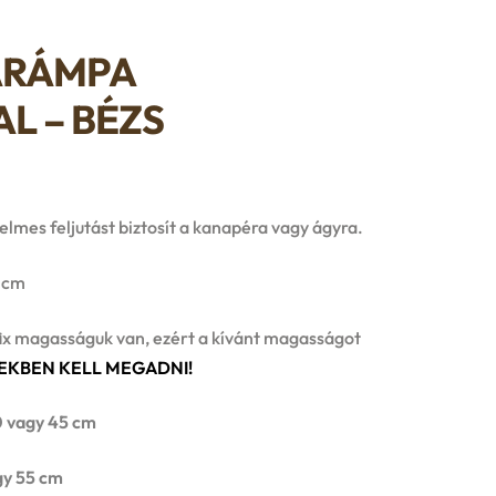
ARÁMPA
L – BÉZS
ány:
lmes feljutást biztosít a kanapéra vagy ágyra.
 cm
ix magasságuk van, ezért a kívánt magasságot
EKBEN KELL MEGADNI!
vagy 45 cm
y 55 cm