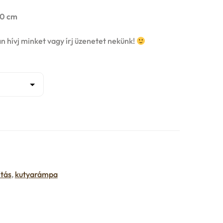
60 cm
n hívj minket vagy írj üzenetet nekünk!
ítás
,
kutyarámpa