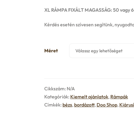
XL RÁMPA FIXÁLT MAGASSÁG: 50 vagy 
Kérdés esetén szívesen segítünk, nyugodta
Méret
Cikkszám:
N/A
Kategóriák:
Kiemelt ajánlatok
,
Rámpák
Címkék:
bézs
,
bordázott
,
Doo Shop
,
Kiárus