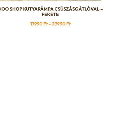
DOO SHOP KUTYARÁMPA CSÚSZÁSGÁTLÓVAL –
Ennek
FEKETE
a
Ártartomány:
17990
Ft
–
29990
Ft
terméknek
17990 Ft
több
-
variációja
29990 Ft
van.
A
változatok
a
termékoldalon
választhatók
ki