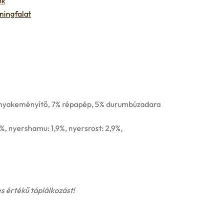
ok
ningfalat
rgonyakeményítő, 7% répapép, 5% durumbúzadara
8%, nyershamu: 1,9%, nyersrost: 2,9%,
s értékű táplálkozást!