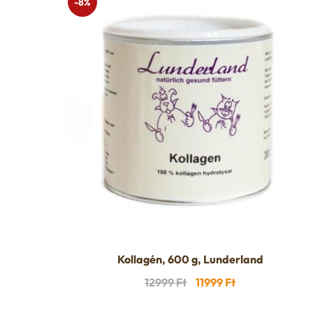
-8%
Kollagén, 600 g, Lunderland
Original
Current
12999
Ft
11999
Ft
price
price