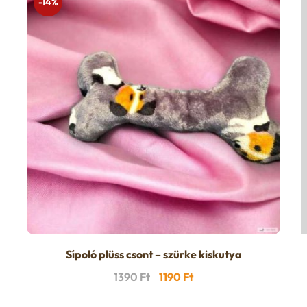
-14%
Sípoló plüss csont – szürke kiskutya
Original
Current
1390
Ft
1190
Ft
price
price