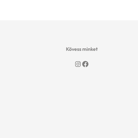
was:
is:
12999 Ft.
11999 Ft.
Kövess minket
Instagram
Facebook