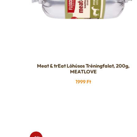
Meat & trEat Lóhúsos Tréningfalat, 200g,
MEATLOVE
1999
Ft