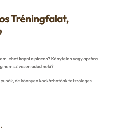
os Tréningfalat,
e
nem lehet kapni a piacon? Kénytelen vagy apróra
dig nem szívesen adod neki?
 puhák, de könnyen kockázhatóak tetszőleges