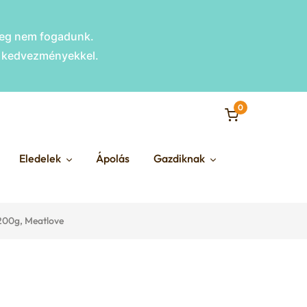
nleg nem fogadunk.
s kedvezményekkel.
0
Eledelek
Ápolás
Gazdiknak
x200g, Meatlove