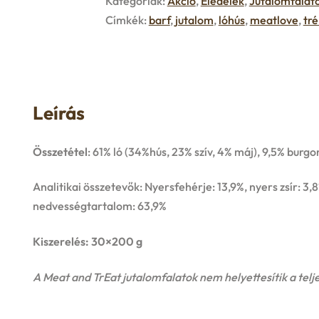
Kategóriák:
Akció
,
Eledelek
,
Jutalomfalat
Címkék:
barf
,
jutalom
,
lóhús
,
meatlove
,
tré
Leírás
Összetétel
: 61% ló (34%hús, 23% szív, 4% máj), 9,5% bu
Analitikai összetevők: Nyersfehérje: 13,9%, nyers zsír: 3,
nedvességtartalom: 63,9%
Kiszerelés: 30×200 g
A Meat and TrEat jutalomfalatok nem helyettesítik a telje