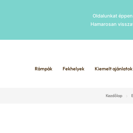
Oldalunkat éppen 
Hamarosan visszat
Skip
Skip
to
to
Rámpák
Fekhelyek
Kiemelt ajánlatok
navigation
content
Kezdőlap
E