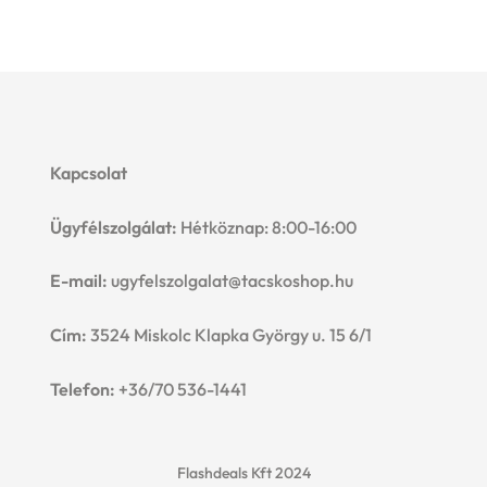
was:
is:
1390 Ft.
1190 Ft.
Kapcsolat
Ügyfélszolgálat:
Hétköznap: 8:00-16:00
E-mail:
ugyfelszolgalat@tacskoshop.hu
Cím:
3524 Miskolc Klapka György u. 15 6/1
Telefon:
+36/70 536-1441
Flashdeals Kft 2024