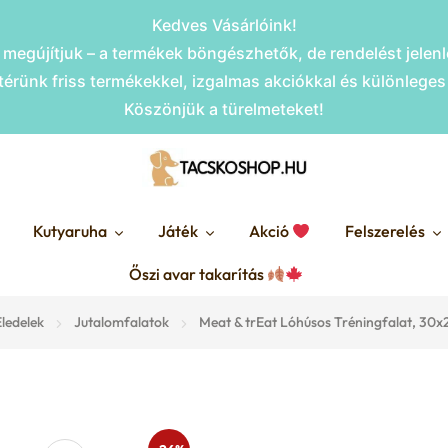
Kedves Vásárlóink!
megújítjuk – a termékek böngészhetők, de rendelést jele
érünk friss termékekkel, izgalmas akciókkal és különlege
Köszönjük a türelmeteket!
Kutyaruha
Játék
Akció
Felszerelés
Őszi avar takarítás
ledelek
Jutalomfalatok
Meat & trEat Lóhúsos Tréningfalat, 30