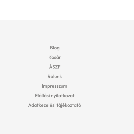
was:
is:
3499 Ft.
3390 Ft.
Blog
Kosár
ÁSZF
Rólunk
Impresszum
Elállási nyilatkozat
Adatkezelési tájékoztató