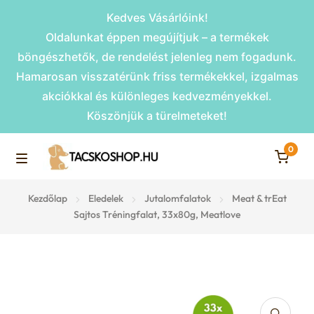
Kedves Vásárlóink!
Oldalunkat éppen megújítjuk – a termékek
böngészhetők, de rendelést jelenleg nem fogadunk.
Hamarosan visszatérünk friss termékekkel, izgalmas
akciókkal és különleges kedvezményekkel.
Köszönjük a türelmeteket!
0
Skip
Skip
to
to
M
navigation
content
Rámpák
Kezdőlap
Eledelek
Jutalomfalatok
Meat & trEat
e
Sajtos Tréningfalat, 33x80g, Meatlove
Fekhelyek
n
u
Kiemelt ajánlatok