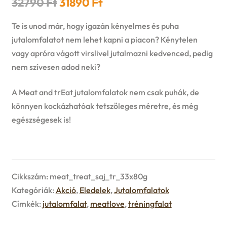
Original
Current
32790
Ft
31890
Ft
n
l
i
p
price
price
c
d
Te is unod már, hogy igazán kényelmes és puha
d
l
a
was:
is:
jutalomfalatot nem lehet kapni a piacon? Kénytelen
h
c
m
vagy apróra vágott virslivel jutalmazni kedvenced, pedig
32790 Ft.
31890 Ft.
d
n
nem szívesen adod neki?
i
h
e
m
d
l
A Meat and trEat jutalomfalatok nem csak puhák, de
i
n
e
c
könnyen kockázhatóak tetszőleges méretre, és még
d
l
egészségesek is!
u
n
h
m
d
u
i
e
m
l
Cikkszám:
meat_treat_saj_tr_33x80g
n
e
Kategóriák:
Akció
,
Eledelek
,
Jutalomfalatok
d
Címkék:
jutalomfalat
,
meatlove
,
tréningfalat
u
n
m