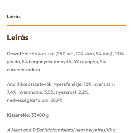
u
e
Leírás
n
Leírás
u
Összetétel
: 44% csirke (25% hús, 10% zúza, 9% máj) , 20%
gouda, 8% burgonyakeményítő, 6% répapép, 5%
durumbúzadara
Analitikai összetevők: Nyersfehérje: 12%, nyers zsír:
7,4%, nyershamu: 3,5%, nyersrost: 2,2%,
nedvességtartalom: 58,9%
Kiszerelés: 33×80 g
A Meat and TrEat jutalomfalatai nem helyettesítik a