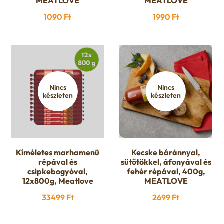
MEATLOVE
MEATLOVE
1090
Ft
1990
Ft
Nincs
Nincs
készleten
készleten
Kíméletes marhamenü
Kecske báránnyal,
répával és
sütőtökkel, áfonyával és
csipkebogyóval,
fehér répával, 400g,
12x800g, Meatlove
MEATLOVE
33499
Ft
2699
Ft