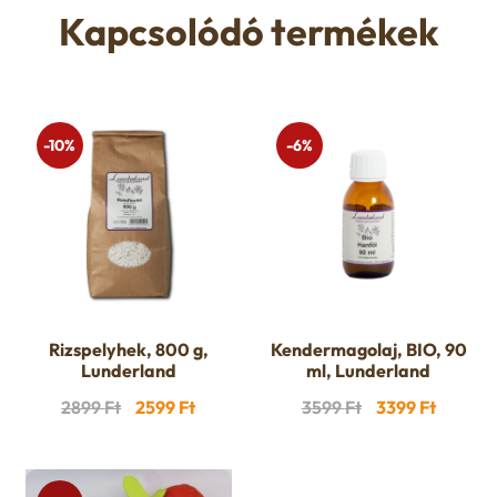
Kapcsolódó termékek
-10%
-6%
Rizspelyhek, 800 g,
Kendermagolaj, BIO, 90
Lunderland
ml, Lunderland
Original
Current
Original
Curren
2899
Ft
2599
Ft
3599
Ft
3399
Ft
price
price
price
price
was:
is:
was:
is:
2899 Ft.
2599 Ft.
3599 Ft.
3399 Ft