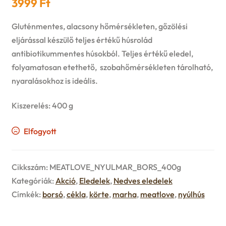
3999
Ft
n
l
i
p
c
d
Gluténmentes, alacsony hőmérsékleten, gőzölési
d
l
a
eljárással készülő teljes értékű húsrolád
h
c
m
antibiotikummentes húsokból. Teljes értékű eledel,
d
n
i
folyamatosan etethető, szobahőmérsékleten tárolható,
h
e
m
nyaralásokhoz is ideális.
d
l
i
n
e
c
Kiszerelés: 400 g
d
l
u
n
h
Elfogyott
m
d
u
i
e
m
Cikkszám:
MEATLOVE_NYULMAR_BORS_400g
l
Kategóriák:
Akció
,
Eledelek
,
Nedves eledelek
n
e
Címkék:
borsó
,
cékla
,
körte
,
marha
,
meatlove
,
nyúlhús
d
u
n
m