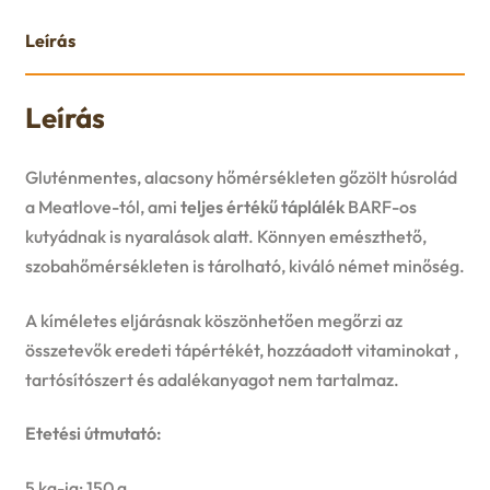
u
e
Leírás
n
Leírás
u
Gluténmentes, alacsony hőmérsékleten gőzölt húsrolád
a Meatlove-tól, ami
teljes értékű táplálék
BARF-os
kutyádnak is nyaralások alatt. Könnyen emészthető,
szobahőmérsékleten is tárolható, kiváló német minőség.
A kíméletes eljárásnak köszönhetően megőrzi az
összetevők eredeti tápértékét, hozzáadott vitaminokat ,
tartósítószert és adalékanyagot nem tartalmaz.
Etetési útmutató:
5 kg-ig: 150 g