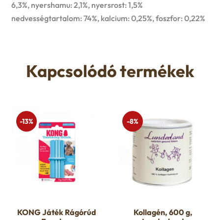
6,3%, nyershamu: 2,1%, nyersrost: 1,5%
nedvességtartalom: 74%, kalcium: 0,25%, foszfor: 0,22%
Kapcsolódó termékek
-13%
-8%
KONG Játék Rágórúd
Kollagén, 600 g,