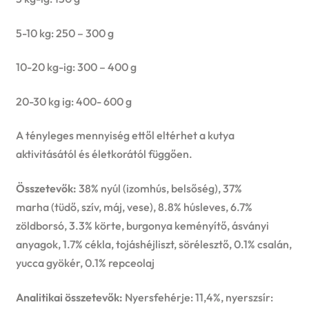
5-10 kg: 250 – 300 g
10-20 kg-ig: 300 – 400 g
20-30 kg ig: 400- 600 g
A tényleges mennyiség ettől eltérhet a kutya
aktivitásától és életkorától függően.
Összetevők:
38% nyúl (izomhús, belsőség), 37%
marha (tüdő, szív, máj, vese), 8.8% húsleves, 6.7%
zöldborsó, 3.3% körte, burgonya keményítő, ásványi
anyagok, 1.7% cékla, tojáshéjliszt, sörélesztő, 0.1% csalán,
yucca gyökér, 0.1% repceolaj
Analitikai összetevők:
Nyersfehérje: 11,4%, nyerszsír: