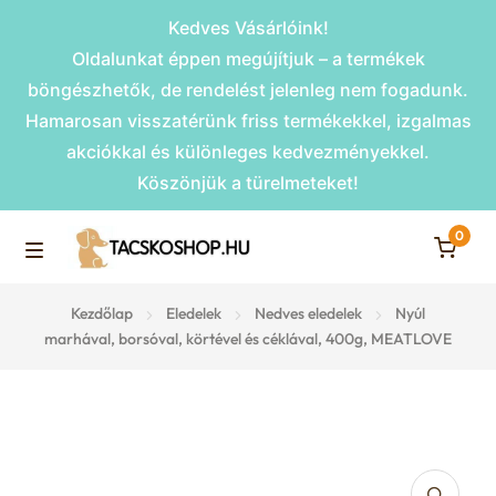
Kedves Vásárlóink!
Oldalunkat éppen megújítjuk – a termékek
böngészhetők, de rendelést jelenleg nem fogadunk.
Hamarosan visszatérünk friss termékekkel, izgalmas
akciókkal és különleges kedvezményekkel.
Köszönjük a türelmeteket!
0
Skip
Skip
to
to
M
navigation
content
Rámpák
Kezdőlap
Eledelek
Nedves eledelek
Nyúl
e
marhával, borsóval, körtével és céklával, 400g, MEATLOVE
Fekhelyek
n
u
Kiemelt ajánlatok