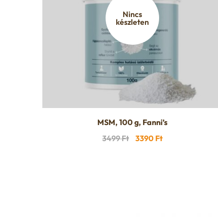
Nincs
készleten
MSM, 100 g, Fanni’s
Original
Current
3499
Ft
3390
Ft
price
price
was:
is:
3499 Ft.
3390 Ft.