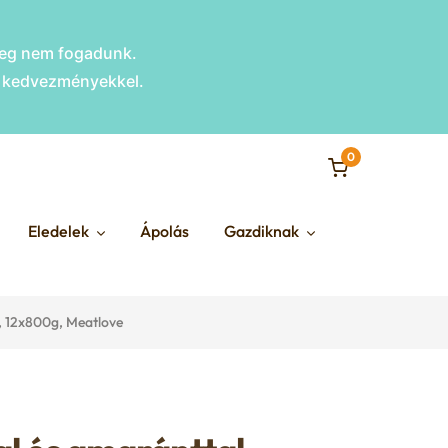
nleg nem fogadunk.
s kedvezményekkel.
0
Eledelek
Ápolás
Gazdiknak
e, 12x800g, Meatlove