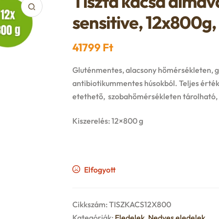
Tiszta kacsa almáva
sensitive, 12x800g
41799
Ft
Gluténmentes, alacsony hőmérsékleten, gőz
antibiotikummentes húsokból. Teljes érté
etethető, szobahőmérsékleten tárolható, n
Kiszerelés: 12×800 g
Elfogyott
Cikkszám:
TISZKACS12X800
Kategóriák:
Eledelek
,
Nedves eledelek