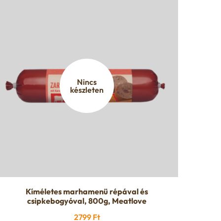
Nincs
készleten
Kíméletes marhamenü répával és
csipkebogyóval, 800g, Meatlove
2799
Ft