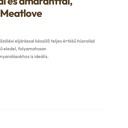
l és amaránttal,
, Meatlove
ölési eljárással készülő teljes értékű húsrolád
kű eledel, folyamatosan
yaralásokhoz is ideális.