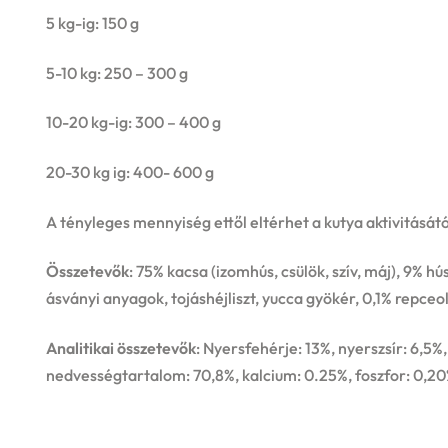
5 kg-ig: 150 g
5-10 kg: 250 – 300 g
10-20 kg-ig: 300 – 400 g
20-30 kg ig: 400- 600 g
A tényleges mennyiség ettől eltérhet a kutya aktivitásátó
Összetevők
: 75% kacsa (izomhús, csülök, szív, máj), 9%
ásványi anyagok, tojáshéjliszt, yucca gyökér, 0,1% repceo
Analitikai összetevők
: Nyersfehérje: 13%, nyerszsír: 6,5%
nedvességtartalom: 70,8%, kalcium: 0.25%, foszfor: 0,2