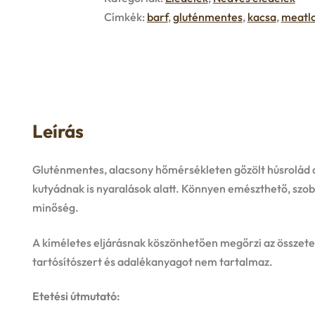
Címkék:
barf
,
gluténmentes
,
kacsa
,
meatl
Leírás
Gluténmentes, alacsony hőmérsékleten gőzölt húsrolád 
kutyádnak is nyaralások alatt. Könnyen emészthető, szo
minőség.
A kíméletes eljárásnak köszönhetően megőrzi az összetev
tartósítószert és adalékanyagot nem tartalmaz.
Etetési útmutató: