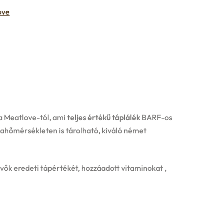
ove
a Meatlove-tól, ami
teljes értékű táplálék
BARF-os
bahőmérsékleten is tárolható, kiváló német
ők eredeti tápértékét, hozzáadott vitaminokat ,