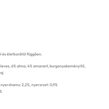
l és életkorától függően.
 húsleves, 6% alma, 4% amarant, burgonyakeményítő,
laj
, nyershamu: 2,2%, nyersrost: 0,9%
0%