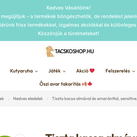
Kedves Vásárlóink!
megújítjuk – a termékek böngészhetők, de rendelést jele
érünk friss termékekkel, izgalmas akciókkal és különlege
Köszönjük a türelmeteket!
Kutyaruha
Játék
Akció
Felszerelés
Őszi avar takarítás
lek
Nedves eledelek
Tiszta kacsa almával és amaránttal, sensitiv