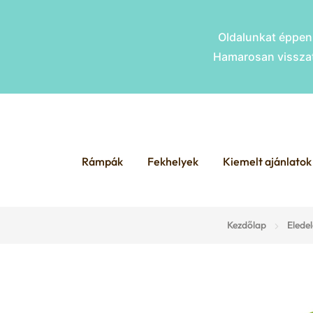
Oldalunkat éppen 
Hamarosan visszat
Skip
Skip
to
to
Rámpák
Fekhelyek
Kiemelt ajánlatok
navigation
content
Kezdőlap
Elede