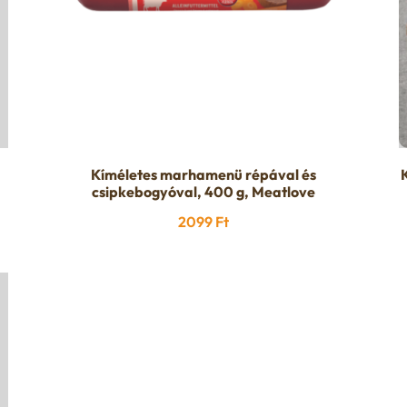
Kíméletes marhamenü répával és
csipkebogyóval, 400 g, Meatlove
2099
Ft