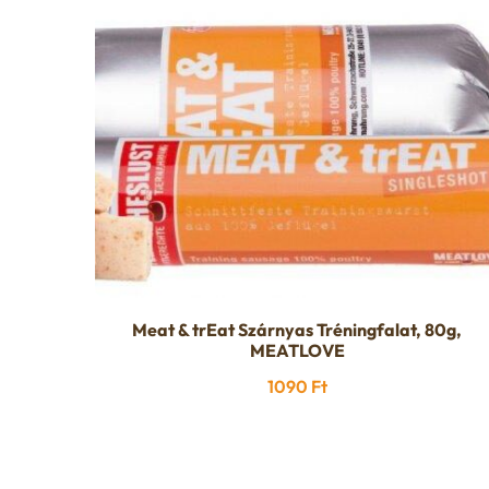
Meat & trEat Szárnyas Tréningfalat, 80g,
MEATLOVE
1090
Ft