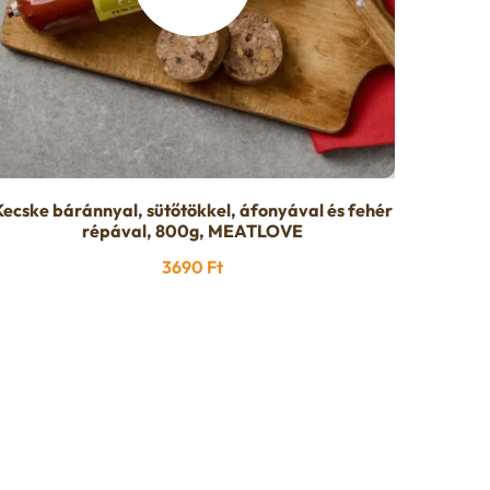
Kecske báránnyal, sütőtökkel, áfonyával és fehér
répával, 800g, MEATLOVE
3690
Ft