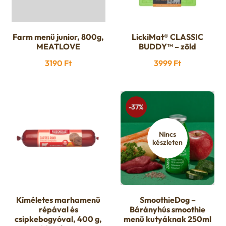
Farm menü junior, 800g,
LickiMat® CLASSIC
MEATLOVE
BUDDY™ – zöld
3190
Ft
3999
Ft
-37%
Nincs
készleten
Kíméletes marhamenü
SmoothieDog –
répával és
Bárányhús smoothie
csipkebogyóval, 400 g,
menü kutyáknak 250ml