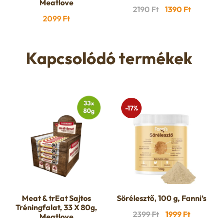
Meatlove
Original
Current
2190
Ft
1390
Ft
2099
Ft
price
price
was:
is:
2190 Ft.
1390 Ft.
Kapcsolódó termékek
-17%
Meat & trEat Sajtos
Sörélesztő, 100 g, Fanni’s
Tréningfalat, 33 X 80g,
Original
Current
2399
Ft
1999
Ft
Meatlove