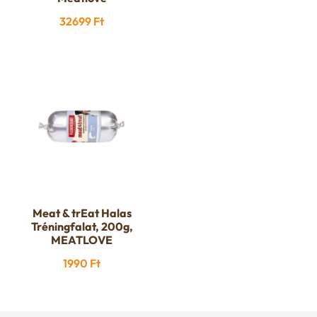
price
price
32699
Ft
was:
is:
2399 Ft.
1999 Ft.
Meat & trEat Halas
Tréningfalat, 200g,
MEATLOVE
1990
Ft