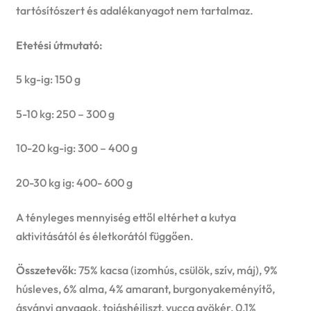
tartósítószert és adalékanyagot nem tartalmaz.
Etetési útmutató:
5 kg-ig: 150 g
5-10 kg: 250 – 300 g
10-20 kg-ig: 300 – 400 g
20-30 kg ig: 400- 600 g
A tényleges mennyiség ettől eltérhet a kutya
aktivitásától és életkorától függően.
Összetevők
: 75% kacsa (izomhús, csülök, szív, máj), 9%
húsleves, 6% alma, 4% amarant, burgonyakeményítő,
ásványi anyagok, tojáshéjliszt, yucca gyökér, 0,1%