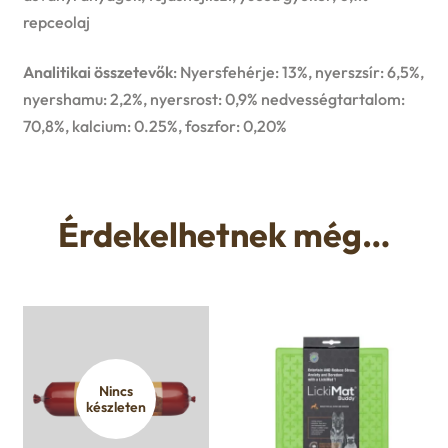
repceolaj
Analitikai összetevők
: Nyersfehérje: 13%, nyerszsír: 6,5%,
nyershamu: 2,2%, nyersrost: 0,9% nedvességtartalom:
70,8%, kalcium: 0.25%, foszfor: 0,20%
Érdekelhetnek még…
Nincs
készleten