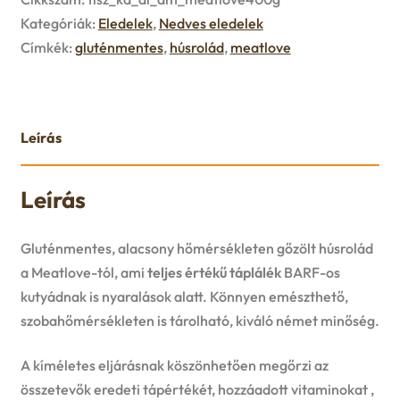
u
Kategóriák:
Eledelek
,
Nedves eledelek
e
Címkék:
gluténmentes
,
húsrolád
,
meatlove
n
u
Leírás
Leírás
Gluténmentes, alacsony hőmérsékleten gőzölt húsrolád
a Meatlove-tól, ami
teljes értékű táplálék
BARF-os
kutyádnak is nyaralások alatt. Könnyen emészthető,
szobahőmérsékleten is tárolható, kiváló német minőség.
A kíméletes eljárásnak köszönhetően megőrzi az
összetevők eredeti tápértékét, hozzáadott vitaminokat ,