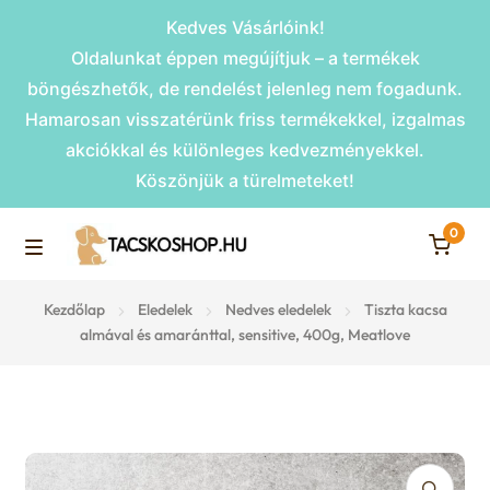
Kedves Vásárlóink!
Oldalunkat éppen megújítjuk – a termékek
böngészhetők, de rendelést jelenleg nem fogadunk.
Hamarosan visszatérünk friss termékekkel, izgalmas
akciókkal és különleges kedvezményekkel.
Köszönjük a türelmeteket!
0
Skip
Skip
to
to
M
navigation
content
Rámpák
Kezdőlap
Eledelek
Nedves eledelek
Tiszta kacsa
e
almával és amaránttal, sensitive, 400g, Meatlove
Fekhelyek
n
u
Kiemelt ajánlatok