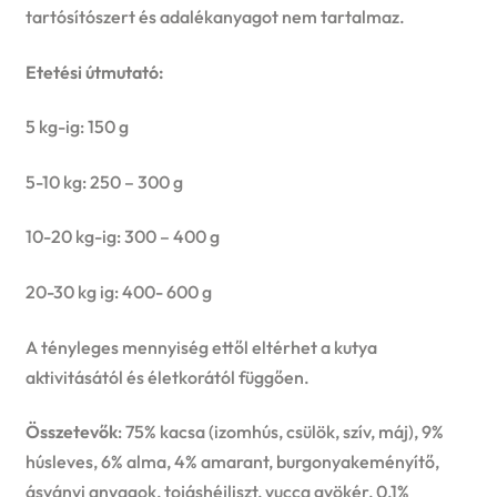
tartósítószert és adalékanyagot nem tartalmaz.
Etetési útmutató:
5 kg-ig: 150 g
5-10 kg: 250 – 300 g
10-20 kg-ig: 300 – 400 g
20-30 kg ig: 400- 600 g
A tényleges mennyiség ettől eltérhet a kutya
aktivitásától és életkorától függően.
Összetevők
: 75% kacsa (izomhús, csülök, szív, máj), 9%
húsleves, 6% alma, 4% amarant, burgonyakeményítő,
ásványi anyagok, tojáshéjliszt, yucca gyökér, 0,1%