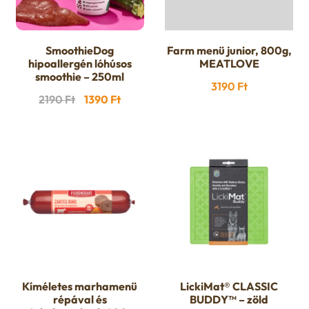
SmoothieDog
Farm menü junior, 800g,
hipoallergén lóhúsos
MEATLOVE
smoothie – 250ml
3190
Ft
Original
Current
2190
Ft
1390
Ft
price
price
was:
is:
2190 Ft.
1390 Ft.
Kíméletes marhamenü
LickiMat® CLASSIC
répával és
BUDDY™ – zöld