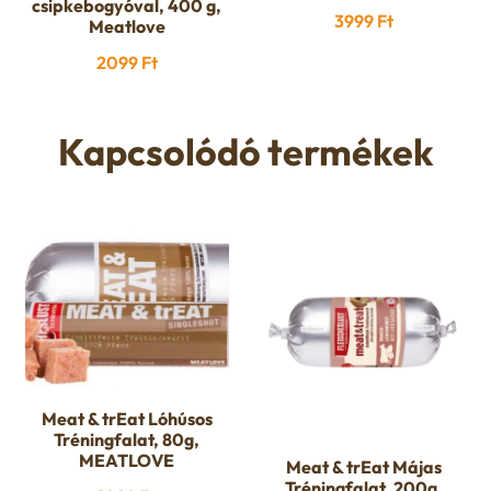
csipkebogyóval, 400 g,
3999
Ft
Meatlove
2099
Ft
Kapcsolódó termékek
Meat & trEat Lóhúsos
Tréningfalat, 80g,
MEATLOVE
Meat & trEat Májas
Tréningfalat, 200g,