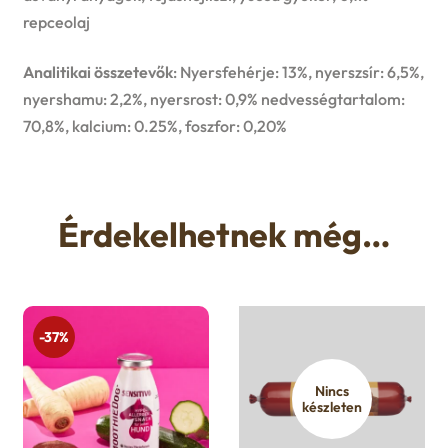
repceolaj
Analitikai összetevők
: Nyersfehérje: 13%, nyerszsír: 6,5%,
nyershamu: 2,2%, nyersrost: 0,9% nedvességtartalom:
70,8%, kalcium: 0.25%, foszfor: 0,20%
Érdekelhetnek még…
-37%
Nincs
készleten