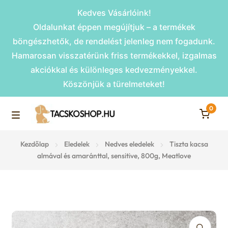
Kedves Vásárlóink!
Oldalunkat éppen megújítjuk – a termékek
böngészhetők, de rendelést jelenleg nem fogadunk.
Hamarosan visszatérünk friss termékekkel, izgalmas
akciókkal és különleges kedvezményekkel.
Köszönjük a türelmeteket!
0
Skip
Skip
to
to
M
navigation
content
Rámpák
Kezdőlap
Eledelek
Nedves eledelek
Tiszta kacsa
e
almával és amaránttal, sensitive, 800g, Meatlove
Fekhelyek
n
u
Kiemelt ajánlatok