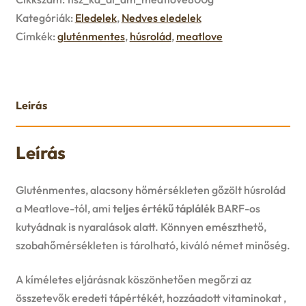
u
Kategóriák:
Eledelek
,
Nedves eledelek
e
Címkék:
gluténmentes
,
húsrolád
,
meatlove
n
u
Leírás
Leírás
Gluténmentes, alacsony hőmérsékleten gőzölt húsrolád
a Meatlove-tól, ami
teljes értékű táplálék
BARF-os
kutyádnak is nyaralások alatt. Könnyen emészthető,
szobahőmérsékleten is tárolható, kiváló német minőség.
A kíméletes eljárásnak köszönhetően megőrzi az
összetevők eredeti tápértékét, hozzáadott vitaminokat ,