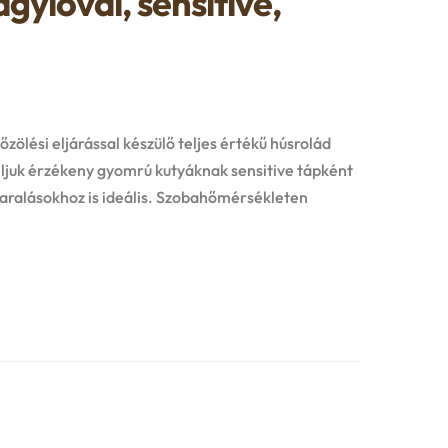
gylóval, sensitive,
ölési eljárással készülő teljes értékű húsrolád
ljuk érzékeny gyomrú kutyáknak sensitive tápként
ralásokhoz is ideális. Szobahőmérsékleten