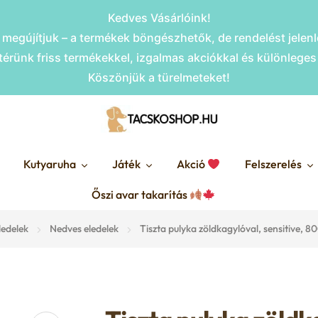
Kedves Vásárlóink!
megújítjuk – a termékek böngészhetők, de rendelést jele
érünk friss termékekkel, izgalmas akciókkal és különlege
Köszönjük a türelmeteket!
Kutyaruha
Játék
Akció
Felszerelés
Őszi avar takarítás
ledelek
Nedves eledelek
Tiszta pulyka zöldkagylóval, sensitive,