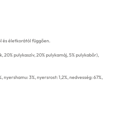
l és életkorától függően.
k, 20% pulykaszív, 20% pulykamáj, 5% pulykabőr),
3%, nyershamu: 3%, nyersrost: 1,2%, nedvesség: 67%,