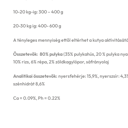
10-20 kg-ig: 300 – 400 g
20-30 kg ig: 400- 600 g
A tényleges mennyiség ettől eltérhet a kutya aktivitásátó
Összetevők
:
80% pulyka
(35% pulykahús, 20 % pulyka nya
10% rizs, 6% répa, 2% zöldkagylópor, sáfrányolaj
Analitikai összetevők:
nyersfehérje: 15,9%, nyerszsír: 4,
szénhidrát 8,6%
Ca = 0.09%, Ph = 0.22%