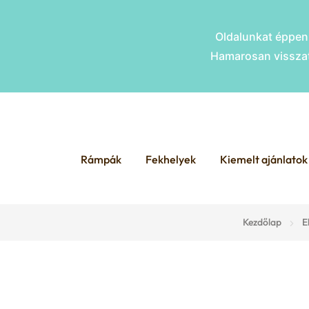
Oldalunkat éppen 
Hamarosan visszat
Skip
Skip
to
to
Rámpák
Fekhelyek
Kiemelt ajánlatok
navigation
content
Kezdőlap
E