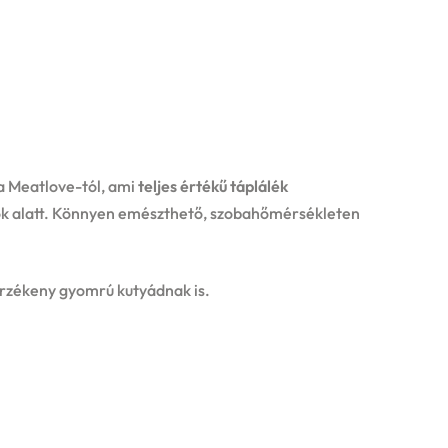
a Meatlove-tól, ami
teljes értékű táplálék
ok alatt. Könnyen emészthető, szobahőmérsékleten
érzékeny gyomrú kutyádnak is.