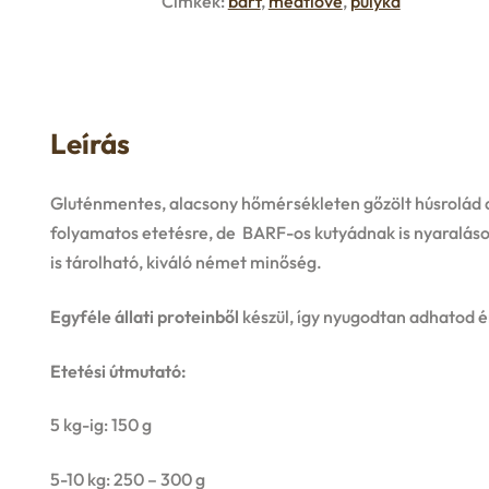
Címkék:
barf
,
meatlove
,
pulyka
Leírás
Gluténmentes, alacsony hőmérsékleten gőzölt húsrolád 
folyamatos etetésre, de BARF-os kutyádnak is nyaralás
is tárolható, kiváló német minőség.
Egyféle állati proteinből
készül, így nyugodtan adhatod 
Etetési útmutató:
5 kg-ig: 150 g
5-10 kg: 250 – 300 g