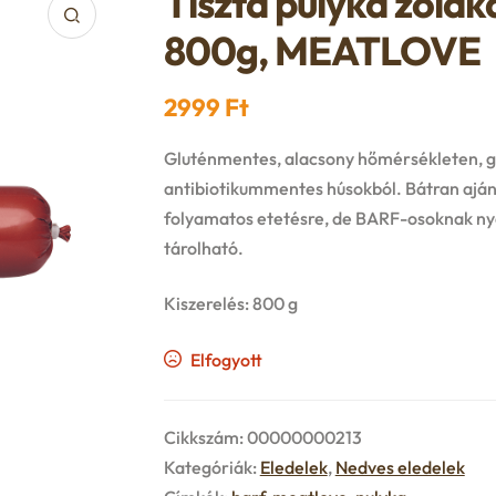
Tiszta pulyka zöldka
800g, MEATLOVE
2999
Ft
Gluténmentes, alacsony hőmérsékleten, gőz
antibiotikummentes húsokból. Bátran aján
folyamatos etetésre, de BARF-osoknak nya
tárolható.
Kiszerelés: 800 g
Elfogyott
Cikkszám:
00000000213
Kategóriák:
Eledelek
,
Nedves eledelek