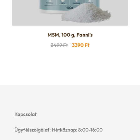
MSM, 100 g, Fanni’s
Original
Current
3499
Ft
3390
Ft
price
price
was:
is:
3499 Ft.
3390 Ft.
Kapcsolat
Ügyfélszolgálat:
Hétköznap: 8:00-16:00