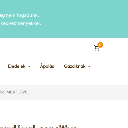
nleg nem fogadunk.
s kedvezményekkel.
0
Eledelek
Ápolás
Gazdiknak
 800g, MEATLOVE