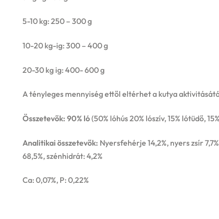
5-10 kg: 250 – 300 g
10-20 kg-ig: 300 – 400 g
20-30 kg ig: 400- 600 g
A tényleges mennyiség ettől eltérhet a kutya aktivitásátó
Összetevők: 90% ló
(50% lóhús 20% lószív, 15% lótüdő, 15
Analitikai összetevők:
Nyersfehérje 14,2%, nyers zsír 7,7
68,5%, szénhidrát: 4,2%
Ca: 0,07%, P: 0,22%