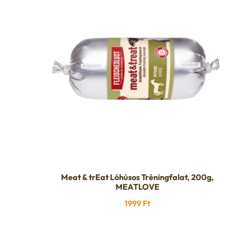
Meat & trEat Lóhúsos Tréningfalat, 200g,
MEATLOVE
1999
Ft