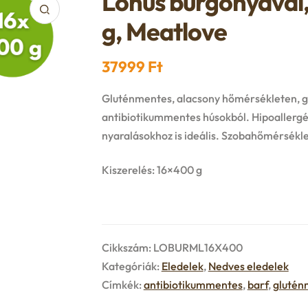
Lóhús burgonyával,
g, Meatlove
37999
Ft
Gluténmentes, alacsony hőmérsékleten, gőz
antibiotikummentes húsokból. Hipoallerg
nyaralásokhoz is ideális. Szobahőmérsékl
Kiszerelés: 16×400 g
Cikkszám:
LOBURML16X400
Kategóriák:
Eledelek
,
Nedves eledelek
Címkék:
antibiotikummentes
,
barf
,
glutén