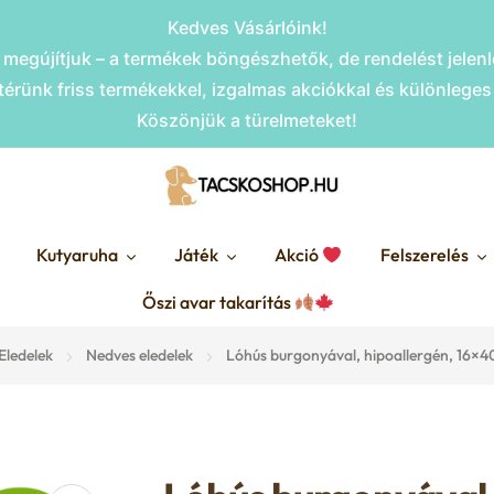
Kedves Vásárlóink!
megújítjuk – a termékek böngészhetők, de rendelést jele
érünk friss termékekkel, izgalmas akciókkal és különlege
Köszönjük a türelmeteket!
Kutyaruha
Játék
Akció
Felszerelés
Őszi avar takarítás
Eledelek
Nedves eledelek
Lóhús burgonyával, hipoallergén, 16×4