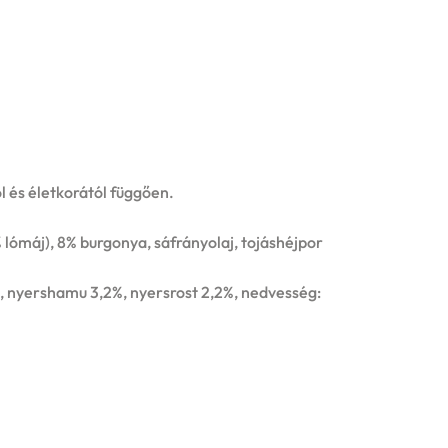
l és életkorától függően.
% lómáj), 8% burgonya, sáfrányolaj, tojáshéjpor
%, nyershamu 3,2%, nyersrost 2,2%, nedvesség: