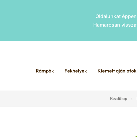
Oldalunkat éppen 
Hamarosan visszat
Skip
Skip
to
to
Rámpák
Fekhelyek
Kiemelt ajánlatok
navigation
content
Kezdőlap