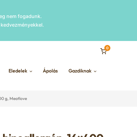
nleg nem fogadunk.
s kedvezményekkel.
0
Eledelek
Ápolás
Gazdiknak
00 g, Meatlove