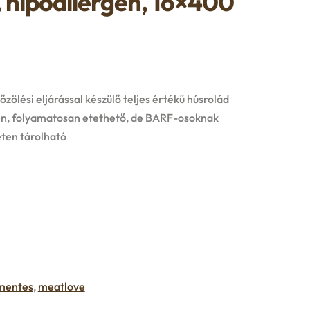
 hipoallergén, 16×400
ölési eljárással készülő teljes értékű húsrolád
én, folyamatosan etethető, de BARF-osoknak
eten tárolható
mentes
,
meatlove