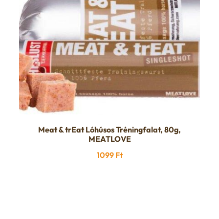
Meat & trEat Lóhúsos Tréningfalat, 80g,
MEATLOVE
1099
Ft