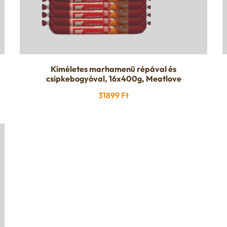
Kíméletes marhamenü répával és
csipkebogyóval, 16x400g, Meatlove
31899
Ft