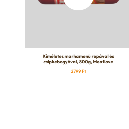
Kíméletes marhamenü répával és
csipkebogyóval, 800g, Meatlove
2799
Ft