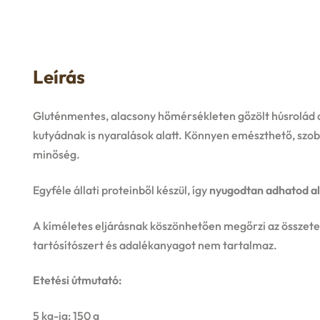
Leírás
Gluténmentes, alacsony hőmérsékleten gőzölt húsrolád 
kutyádnak is nyaralások alatt. Könnyen emészthető, szo
minőség.
Egyféle állati proteinből készül, így
nyugodtan adhatod al
A kíméletes eljárásnak köszönhetően megőrzi az összetev
tartósítószert és adalékanyagot nem tartalmaz.
Etetési útmutató:
5 kg-ig: 150 g