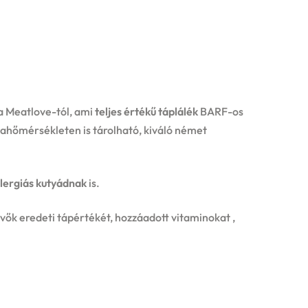
a Meatlove-tól, ami
teljes értékű táplálék
BARF-os
bahőmérsékleten is tárolható, kiváló német
lergiás kutyádnak
is.
ők eredeti tápértékét, hozzáadott vitaminokat ,