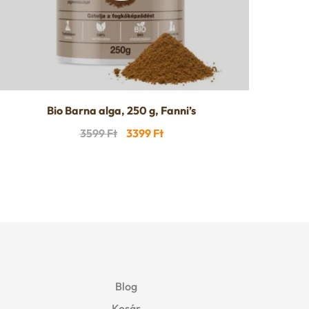
Bio Barna alga, 250 g, Fanni’s
Original
Current
3599
Ft
3399
Ft
price
price
was:
is:
3599 Ft.
3399 Ft.
Blog
Kosár