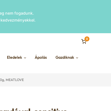
nleg nem fogadunk.
s kedvezményekkel.
0
Eledelek
Ápolás
Gazdiknak
 400g, MEATLOVE