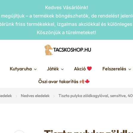
Kedves Vásárlóink!
megújítjuk – a termékek böngészhetők, de rendelést jele
érünk friss termékekkel, izgalmas akciókkal és különlege
Köszönjük a türelmeteket!
Kutyaruha
Játék
Akció
Felszerelés
Őszi avar takarítás
ledelek
Nedves eledelek
Tiszta pulyka zöldkagylóval, sensitive,