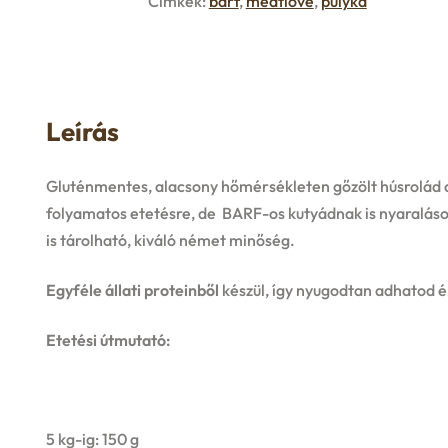
Címkék:
barf
,
meatlove
,
pulyka
Leírás
Gluténmentes, alacsony hőmérsékleten gőzölt húsrolád 
folyamatos etetésre, de BARF-os kutyádnak is nyaralás
is tárolható, kiváló német minőség.
Egyféle állati proteinből
készül, így nyugodtan adhatod 
Etetési útmutató:
5 kg-ig: 150 g