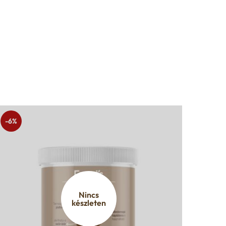
-6%
Nincs
készleten