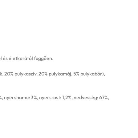
l és életkorától függően.
k, 20% pulykaszív, 20% pulykamáj, 5% pulykabőr),
3%, nyershamu: 3%, nyersrost: 1,2%, nedvesség: 67%,