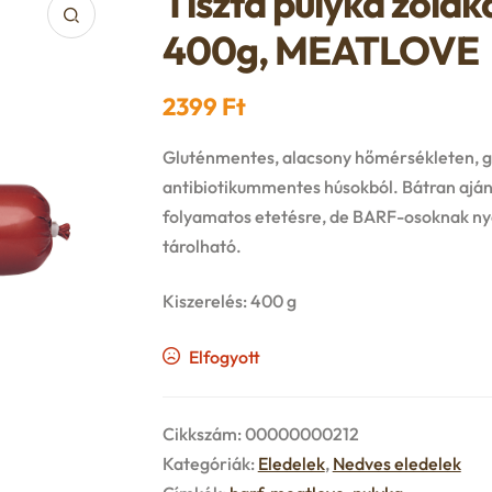
Tiszta pulyka zöldka
400g, MEATLOVE
2399
Ft
Gluténmentes, alacsony hőmérsékleten, gőz
antibiotikummentes húsokból. Bátran aján
folyamatos etetésre, de BARF-osoknak nya
tárolható.
Kiszerelés: 400 g
Elfogyott
Cikkszám:
00000000212
Kategóriák:
Eledelek
,
Nedves eledelek