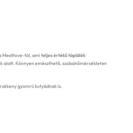
a Meatlove-tól, ami
teljes értékű táplálék
ok alatt. Könnyen emészthető, szobahőmérsékleten
érzékeny gyomrú kutyádnak is.