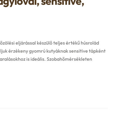
gylóval, sensitive,
ölési eljárással készülő teljes értékű húsrolád
ljuk érzékeny gyomrú kutyáknak sensitive tápként
ralásokhoz is ideális. Szobahőmérsékleten