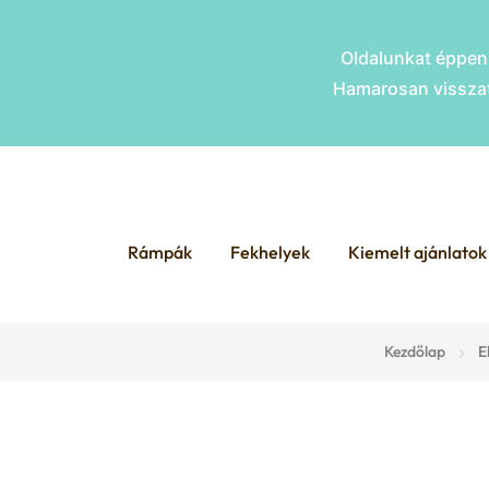
Oldalunkat éppen 
Hamarosan visszat
Skip
Skip
to
to
Rámpák
Fekhelyek
Kiemelt ajánlatok
navigation
content
Kezdőlap
E