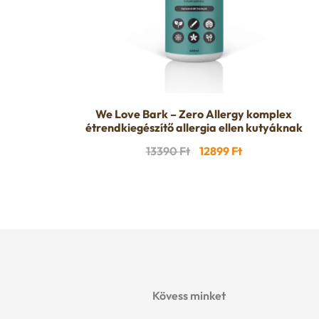
We Love Bark – Zero Allergy komplex
étrendkiegészítő allergia ellen kutyáknak
Original
Current
13390
Ft
12899
Ft
price
price
was:
is:
13390 Ft.
12899 Ft.
Kövess minket