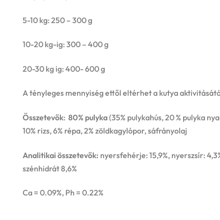
5-10 kg: 250 – 300 g
10-20 kg-ig: 300 – 400 g
20-30 kg ig: 400- 600 g
A tényleges mennyiség ettől eltérhet a kutya aktivitásátó
Összetevők
:
80% pulyka
(35% pulykahús, 20 % pulyka nya
10% rizs, 6% répa, 2% zöldkagylópor, sáfrányolaj
Analitikai összetevők:
nyersfehérje: 15,9%, nyerszsír: 4,
szénhidrát 8,6%
Ca = 0.09%, Ph = 0.22%